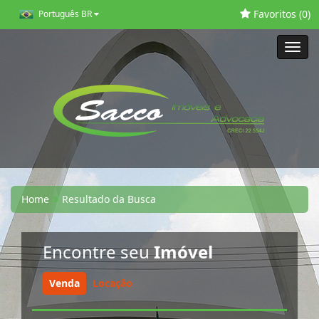
Favoritos (
0
)
Português BR
Toggl
navig
Home
Resultado da Busca
Encontre seu
Imóvel
Venda
Locação