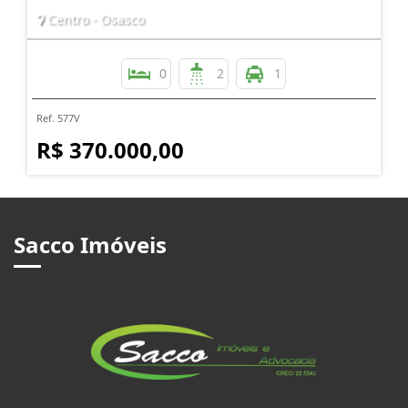
Centro - Osasco
0
2
1
Ref. 577V
R$ 370.000,00
Sacco Imóveis