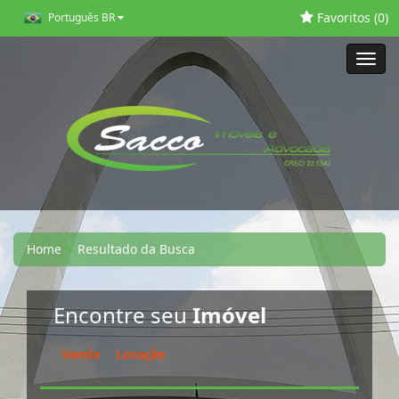
Favoritos (
0
)
Português BR
Toggl
navig
Home
Resultado da Busca
Encontre seu
Imóvel
Venda
Locação