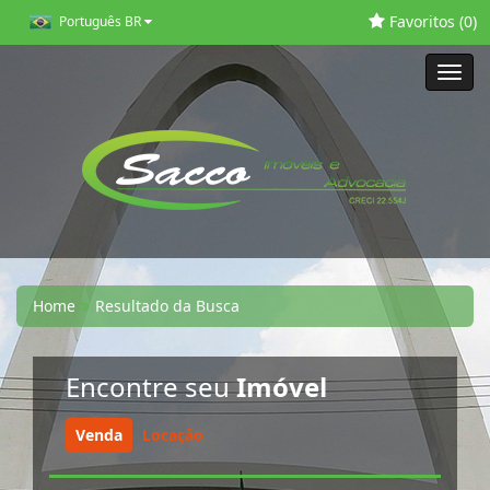
Favoritos (
0
)
Português BR
Toggl
navig
Home
Resultado da Busca
Encontre seu
Imóvel
Venda
Locação