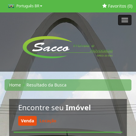
Favoritos (
0
)
Português BR
Toggl
navig
Home
Resultado da Busca
Encontre seu
Imóvel
Venda
Locação