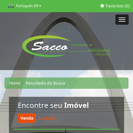
Favoritos (
0
)
Português BR
Toggl
navig
Home
Resultado da Busca
Encontre seu
Imóvel
Venda
Locação