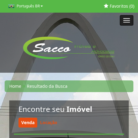
Favoritos (
0
)
Português BR
Toggl
navig
Home
Resultado da Busca
Encontre seu
Imóvel
Venda
Locação