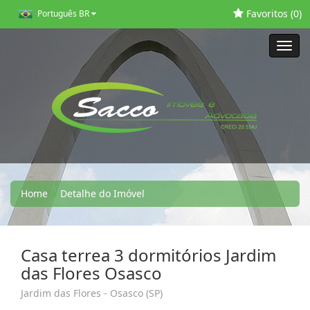
Favoritos (
0
)
Português BR
Toggl
navig
Home
Detalhe do Imóvel
Casa terrea 3 dormitórios Jardim
das Flores Osasco
Jardim das Flores - Osasco (SP)