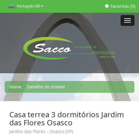
Favoritos (
0
)
Português BR
Toggl
navig
Home
Detalhe do Imóvel
Casa terrea 3 dormitórios Jardim
das Flores Osasco
Jardim das Flores - Osasco (SP)