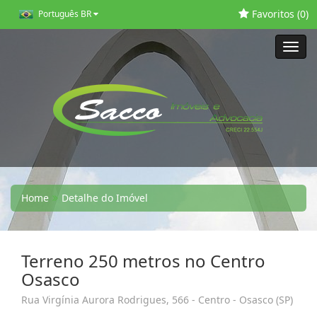
Favoritos (
0
)
Português BR
Toggl
navig
Home
Detalhe do Imóvel
Terreno 250 metros no Centro
Osasco
Rua Virgínia Aurora Rodrigues, 566 - Centro - Osasco (SP)