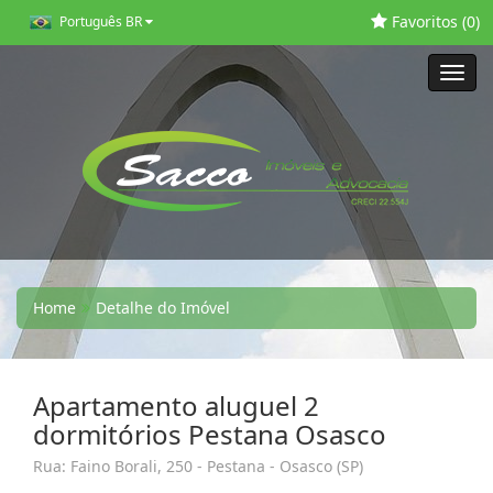
Favoritos (
0
)
Português BR
Toggl
navig
Home
Detalhe do Imóvel
Apartamento aluguel 2
dormitórios Pestana Osasco
Rua: Faino Borali, 250 - Pestana - Osasco (SP)