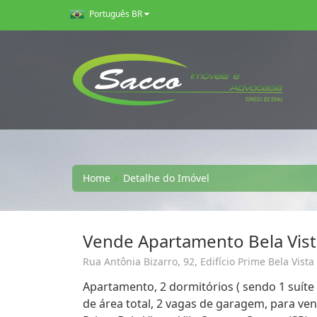
Português BR
Home
Detalhe do Imóvel
Vende Apartamento Bela Vis
Rua Antônia Bizarro, 92, Edifício Prime Bela Vista 
Apartamento, 2 dormitórios ( sendo 1 suíte 
de área total, 2 vagas de garagem, para vend