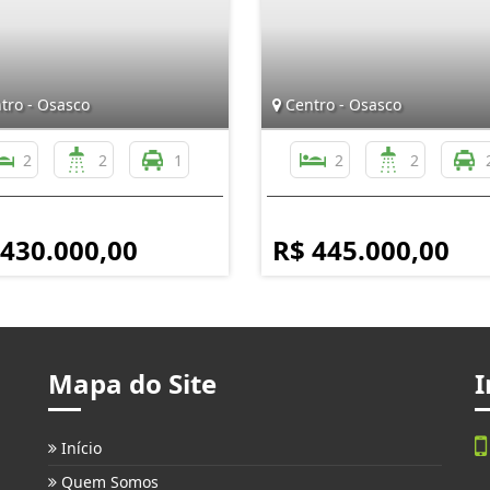
tro - Osasco
Centro - Osasco
2
2
1
2
2
 430.000,00
R$ 445.000,00
Mapa do Site
I
Início
Quem Somos