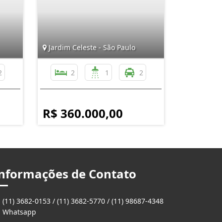
Jardim Celeste - São Paulo
2
2
1
2
R$ 360.000,00
nformações de Contato
(11) 3682-0153 / (11) 3682-5770 / (11) 98687-4348
Whatsapp