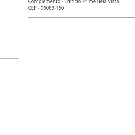
Complemento -
Edifício Prime Bela Vista
CEP -
06083-160