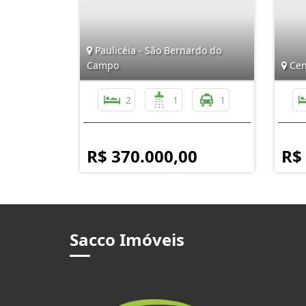
Paulicéia - São Bernardo do
Campo
Cen
2
1
1
R$ 370.000,00
R$
Sacco Imóveis