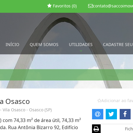
Favoritos (
0
)
contato@saccoimove
INÍCIO
QUEM SOMOS
UTILIDADES
CADASTRE SEU
ta Osasco
Adicionar ao fav
- Vila Osasco - Osasco (SP)
) com 74,33 m² de área útil, 74,33 m²
a. Rua Antônia Bizarro 92, Edifício
Fich