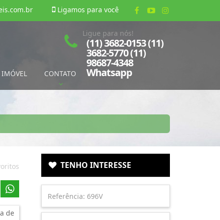
is.com.br
Ligamos para você
Ligue para nós!
(11) 3682-0153 (11)
3682-5770 (11)
98687-4348
Whatsapp
 IMÓVEL
CONTATO
TENHO INTERESSE
oritos
a de