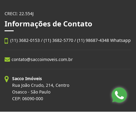
CRECI: 22.554J
Informações de Contato
(11) 3682-0153 / (11) 3682-5770 / (11) 98687-4348 Whatsapp
contato@saccoimoveis.com.br
Sacco Imóveis
Rua João Crudo, 214, Centro
Osasco - São Paulo
CEP: 06090-000
Site desenvolvido por
ImóvelOffice
© - Todos os direitos reservados