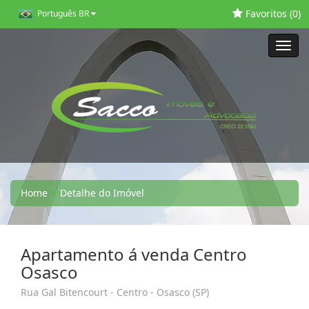
Favoritos (
0
)
Português BR
Toggl
navig
Home
Detalhe do Imóvel
Apartamento á venda Centro
Osasco
Rua Gal Bitencourt - Centro - Osasco (SP)