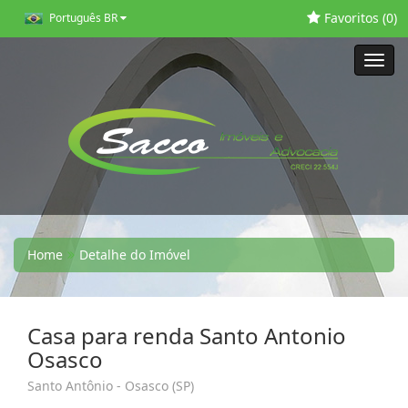
Favoritos (
0
)
Português BR
Toggl
navig
Home
Detalhe do Imóvel
Casa para renda Santo Antonio
Osasco
Santo Antônio - Osasco (SP)