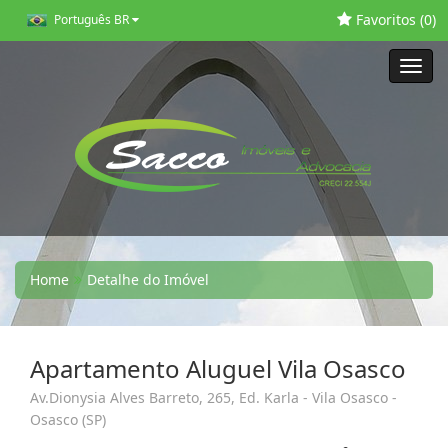
Favoritos (
0
)
Português BR
Toggl
navig
Home
Detalhe do Imóvel
Apartamento Aluguel Vila Osasco
Av.Dionysia Alves Barreto, 265, Ed. Karla - Vila Osasco -
Osasco (SP)