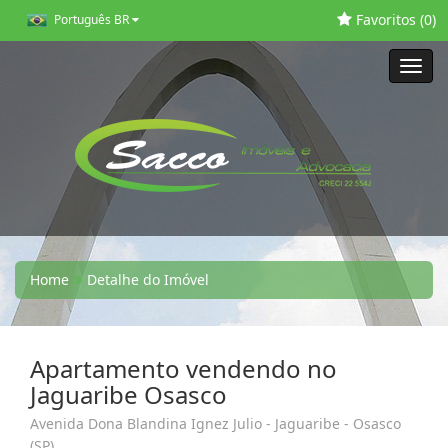
Favoritos (
0
)
Português BR
Toggl
navig
Home
Detalhe do Imóvel
Apartamento vendendo no
Jaguaribe Osasco
Avenida Dona Blandina Ignez Julio - Jaguaribe - Osasco
(SP)