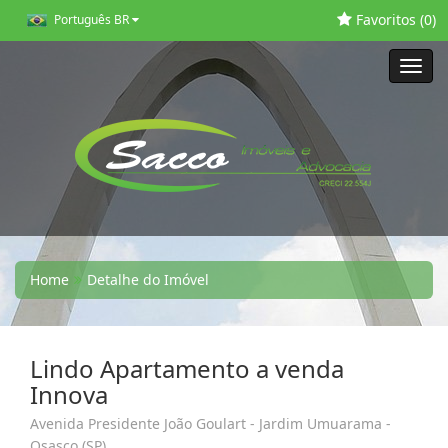
Favoritos (
0
)
Português BR
Toggl
navig
Home
Detalhe do Imóvel
Lindo Apartamento a venda
Innova
Avenida Presidente João Goulart - Jardim Umuarama -
Osasco (SP)