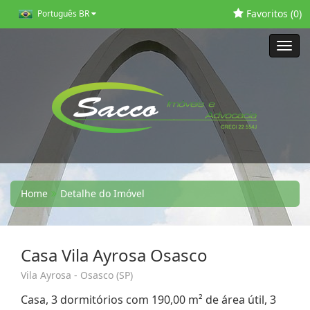
Favoritos (
0
)
Português BR
Toggl
navig
Home
Detalhe do Imóvel
Casa Vila Ayrosa Osasco
Vila Ayrosa - Osasco (SP)
Casa, 3 dormitórios com 190,00 m² de área útil, 3