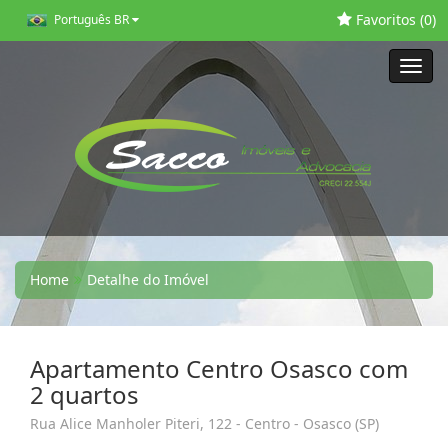
Favoritos (
0
)
Português BR
Toggl
navig
Home
Detalhe do Imóvel
Apartamento Centro Osasco com
2 quartos
Rua Alice Manholer Piteri, 122 - Centro - Osasco (SP)