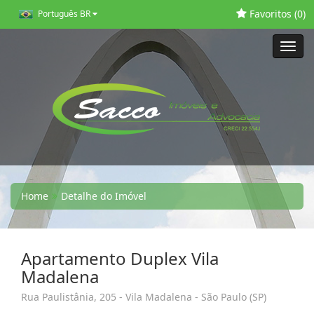
Favoritos (
0
)
Português BR
Toggl
navig
Home
Detalhe do Imóvel
Apartamento Duplex Vila
Madalena
Rua Paulistânia, 205 - Vila Madalena - São Paulo (SP)