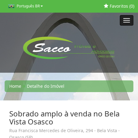
Favoritos (
0
)
Português BR
Toggl
navig
Home
Detalhe do Imóvel
Sobrado amplo à venda no Bela
Vista Osasco
Rua Francisca Mercedes de Oliveira, 294 - Bela Vista -
Osasco (SP)