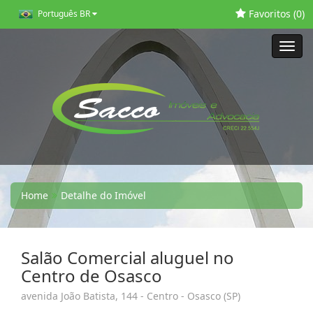
Favoritos (
0
)
Português BR
Toggl
navig
Home
Detalhe do Imóvel
Salão Comercial aluguel no
Centro de Osasco
avenida João Batista, 144 - Centro - Osasco (SP)