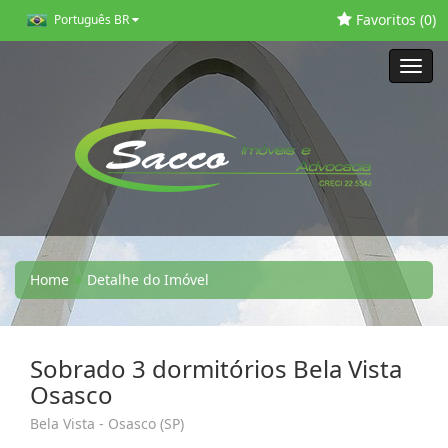
Favoritos (
0
)
Português BR
Toggl
navig
Home
Detalhe do Imóvel
Sobrado 3 dormitórios Bela Vista
Osasco
Bela Vista - Osasco (SP)