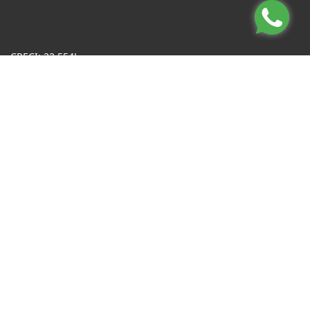
CRECI: 22.554J
Informações de Contato
(11) 3682-0153 / (11) 3682-5770 / (11) 98687-4348 Whatsapp
contato@saccoimoveis.com.br
Sacco Imóveis
Rua João Crudo, 214, Centro
Osasco - São Paulo
CEP: 06090-000
Site desenvolvido por
ImóvelOffice
© - Todos os direitos reservados