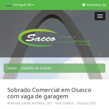
Favoritos (
0
)
Português BR
Toggl
navig
Home
Detalhe do Imóvel
Sobrado Comercial em Osasco
com vaga de garagem
Avenida Santo Antônio, 201 - Vila Osasco - Osasco (SP)