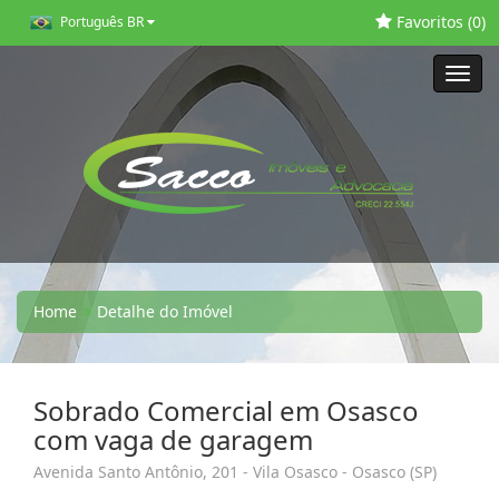
Favoritos (
0
)
Português BR
Toggl
navig
Home
Detalhe do Imóvel
Sobrado Comercial em Osasco
com vaga de garagem
Avenida Santo Antônio, 201 - Vila Osasco - Osasco (SP)