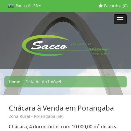
Favoritos (
0
)
Português BR
Toggl
navig
Home
Detalhe do Imóvel
Chácara à Venda em Porangaba
Zona Rural - Porangaba (SP)
Chácara, 4 dormitórios com 10.000,00 m² de área