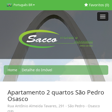
Favoritos (
0
)
Português BR
Toggl
navig
Home
Detalhe do Imóvel
Apartamento 2 quartos São Pedro
Osasco
Rua Antônio Almeida Tavares, 291 - São Pedro - Osasco
(SP)