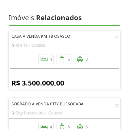
Imóveis
Relacionados
CASA Á VENDA KM 18 OSASCO
Km 18 - Osasco
4
5
3
R$ 3.500.000,00
SOBRADO A VENDA CITY BUSSOCABA
City Bussocaba - Osasco
4
5
6