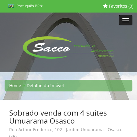
Favoritos (
0
)
Português BR
Toggl
navig
Home
Detalhe do Imóvel
Sobrado venda com 4 suítes
Umuarama Osasco
Rua Arthur Frederico, 102 - Jardim Umuarama - Osasco
(SP)