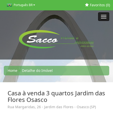
Favoritos (
0
)
Português BR
Toggl
navig
Home
Detalhe do Imóvel
Casa à venda 3 quartos Jardim das
Flores Osasco
Rua Margaridas, 26 - Jardim das Flores - Osasco (SP)