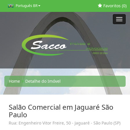
Favoritos (
0
)
Português BR
Toggl
navig
Home
Detalhe do Imóvel
Salão Comercial em Jaguaré São
Paulo
Rua: Engenheiro Vitor Freire, 50 - Jaguaré - São Paulo (SP)