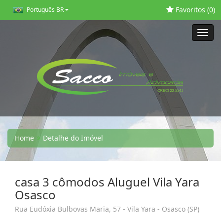
Favoritos (
0
)
Português BR
Toggl
navig
Home
Detalhe do Imóvel
casa 3 cômodos Aluguel Vila Yara
Osasco
Rua Eudóxia Bulbovas Maria, 57 - Vila Yara - Osasco (SP)