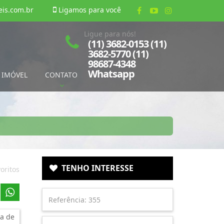
is.com.br
Ligamos para você
Ligue para nós!
(11) 3682-0153 (11)
3682-5770 (11)
98687-4348
Whatsapp
 IMÓVEL
CONTATO
TENHO INTERESSE
oritos
a de