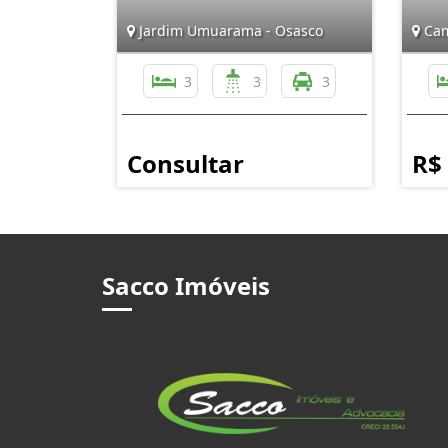
Jardim Umuarama - Osasco
Cam
3
3
3
Consultar
R$
Sacco Imóveis