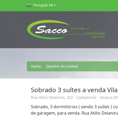
Português BR
Home
Detalhe do Imóvel
Sobrado 3 suítes a venda Vi
Rua Atilio Delanina, 222 - Campesina - Osasco (SP
Sobrado, 3 dormitórios ( sendo 3 suítes ) c
de garagem, para venda. Rua Atilio Delanin