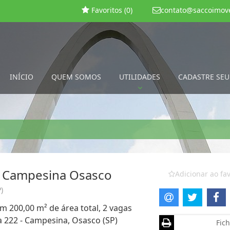
Favoritos (
0
)
contato@saccoimove
INÍCIO
QUEM SOMOS
UTILIDADES
CADASTRE SEU
la Campesina Osasco
Adicionar ao fav
)
om 200,00 m² de área total, 2 vagas
a 222 - Campesina, Osasco (SP)
Fich